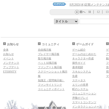
8月28日(水)定期メンテナン
前へ
11
12
13
お知らせ
コミュニティ
ゲームガイド
全体
自由掲示板
ゲーム紹介
ゲ
お知らせ
プレイヤー掲示板
ゲームのはじめかた
ア
イベント
取引掲示板
キャラクター作成
動
メンテナンス
ペットAI掲示板
操作ガイド
フ
アップデート
ファンアート掲示板
基本戦闘
音
ETERNITY
スクリーンショット掲示
スキルシステム
壁
板
生産
マ
知識王（質問掲示板）
ステータス
ファンサイトリンク
エリンの世界
コミュニティポイント
町のシステム
コミュニケーション
序盤のプレイ
スマートコンテンツ
インタラクションメーカ