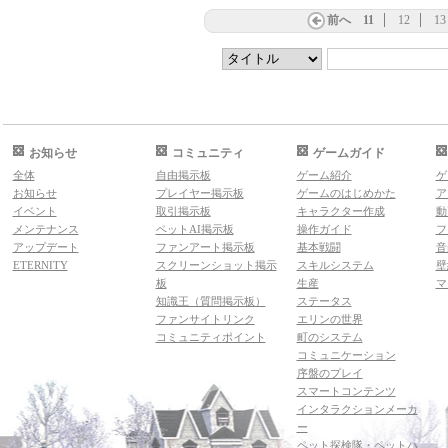
前へ
11
12
13
お知らせ
コミュニティ
ゲームガイド
全体
自由掲示板
ゲーム紹介
ゲ
お知らせ
プレイヤー掲示板
ゲームのはじめかた
ア
イベント
取引掲示板
キャラクター作成
動
メンテナンス
ペットAI掲示板
操作ガイド
フ
アップデート
ファンアート掲示板
基本戦闘
音
ETERNITY
スクリーンショット掲示
スキルシステム
壁
板
生産
マ
知識王（質問掲示板）
ステータス
ファンサイトリンク
エリンの世界
コミュニティポイント
町のシステム
コミュニケーション
序盤のプレイ
スマートコンテンツ
インタラクションメーカ
ー
ペット探検隊・ペットハ