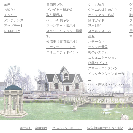
全体
自由掲示板
ゲーム紹介
ゲ
お知らせ
プレイヤー掲示板
ゲームのはじめかた
ア
イベント
取引掲示板
キャラクター作成
動
メンテナンス
ペットAI掲示板
操作ガイド
フ
アップデート
ファンアート掲示板
基本戦闘
音
ETERNITY
スクリーンショット掲示
スキルシステム
壁
板
生産
マ
知識王（質問掲示板）
ステータス
ファンサイトリンク
エリンの世界
コミュニティポイント
町のシステム
コミュニケーション
序盤のプレイ
スマートコンテンツ
インタラクションメーカ
ー
ペット探検隊・ペットハ
ウス
ダンジョンガイド
マギグラフィ
運営会社
利用規約
プライバシーポリシー
特定商取引法に基づく表記
資