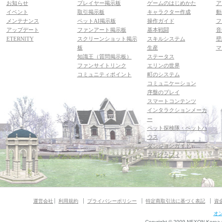
お知らせ
プレイヤー掲示板
ゲームのはじめかた
ア
イベント
取引掲示板
キャラクター作成
動
メンテナンス
ペットAI掲示板
操作ガイド
フ
アップデート
ファンアート掲示板
基本戦闘
音
ETERNITY
スクリーンショット掲示
スキルシステム
壁
板
生産
マ
知識王（質問掲示板）
ステータス
ファンサイトリンク
エリンの世界
コミュニティポイント
町のシステム
コミュニケーション
序盤のプレイ
スマートコンテンツ
インタラクションメーカ
ー
ペット探検隊・ペットハ
ウス
ダンジョンガイド
マギグラフィ
運営会社
利用規約
プライバシーポリシー
特定商取引法に基づく表記
資
オ
Copyright © 2009 NEXON Korea Co