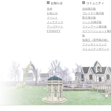
お知らせ
コミュニティ
全体
自由掲示板
お知らせ
プレイヤー掲示板
イベント
取引掲示板
メンテナンス
ペットAI掲示板
アップデート
ファンアート掲示板
ETERNITY
スクリーンショット掲
板
知識王（質問掲示板）
ファンサイトリンク
コミュニティポイント