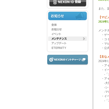
また、
【マビ
2024年1
メンテ
・ゲー
・コミ
・マビ
・公式
【主な
2024
・アイ
・イベ
-「エ
・アイ
-大冒
-シャ
-マビ
・イベ
-「エ