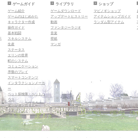
ゲームガイド
ライブラリ
ショップ
ゲーム紹介
ゲームダウンロード
マビノギショップ
ゲームのはじめかた
アップデートヒストリー
アイテムショップガイド
キャラクター作成
動画
ランダム型アイテム
操作ガイド
ファンタジーラジオ
基本戦闘
音楽
示
スキルシステム
壁紙
生産
マンガ
ステータス
エリンの世界
町のシステム
コミュニケーション
序盤のプレイ
スマートコンテンツ
インタラクションメーカ
ー
ペット探検隊・ペットハ
ウス
ダンジョンガイド
マギグラフィ