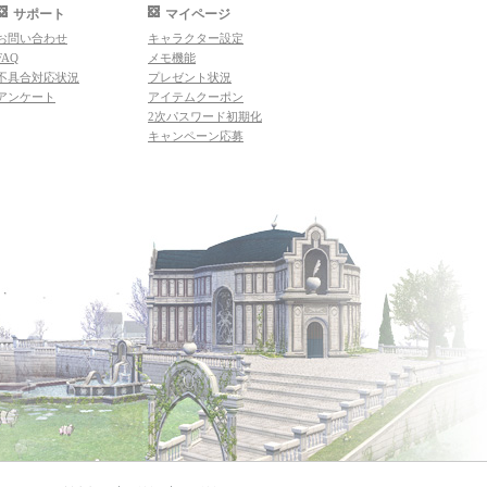
サポート
マイページ
お問い合わせ
キャラクター設定
FAQ
メモ機能
不具合対応状況
プレゼント状況
アンケート
アイテムクーポン
2次パスワード初期化
キャンペーン応募