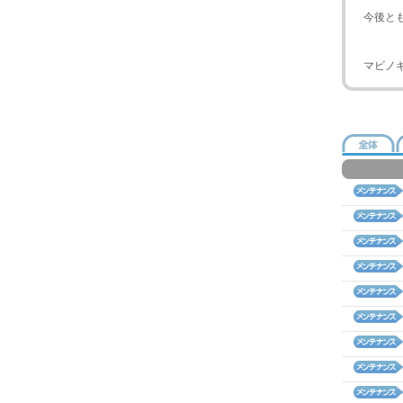
今後と
マビノ