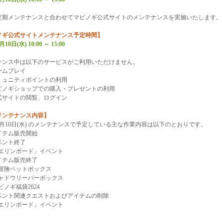
定期メンテナンスと合わせてマビノギ公式サイトのメンテナンスを実施いたします。
ノギ公式サイトメンテナンス予定時間】
月10日(水) 10:00 ～ 15:00
ナンス中は以下のサービスがご利用いただけません。
ムプレイ
ュニティポイントの利用
ノギショップでの購入・プレゼントの利用
サイトの閲覧、ログイン
メンテナンス内容】
年1月10日(水) のメンテナンスで予定している主な作業内容は以下のとおりです。
テム販売開始
ント終了
リンボード」イベント
テム販売終了
険ペットボックス
ドウリーパーボックス
ノギ福袋2024
ント関連クエストおよびアイテムの削除
リンボード」イベント