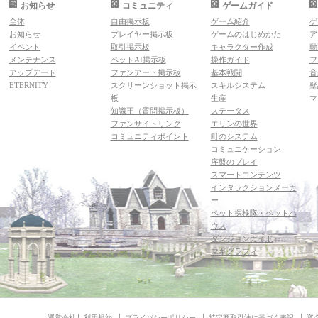
お知らせ
コミュニティ
ゲームガイド
全体
自由掲示板
ゲーム紹介
ゲ
お知らせ
プレイヤー掲示板
ゲームのはじめかた
ア
イベント
取引掲示板
キャラクター作成
動
メンテナンス
ペットAI掲示板
操作ガイド
フ
アップデート
ファンアート掲示板
基本戦闘
音
ETERNITY
スクリーンショット掲示
スキルシステム
壁
板
生産
マ
知識王（質問掲示板）
ステータス
ファンサイトリンク
エリンの世界
コミュニティポイント
町のシステム
コミュニケーション
序盤のプレイ
スマートコンテンツ
インタラクションメーカ
ー
ペット探検隊・ペットハ
ウス
ダンジョンガイド
マギグラフィ
運営会社
利用規約
プライバシーポリシー
特定商取引法に基づく表記
資