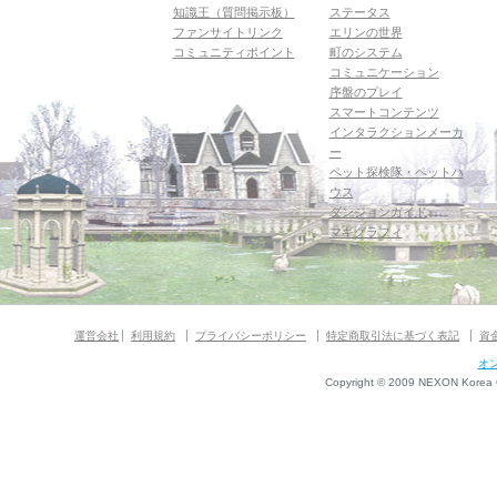
知識王（質問掲示板）
ステータス
ファンサイトリンク
エリンの世界
コミュニティポイント
町のシステム
コミュニケーション
序盤のプレイ
スマートコンテンツ
インタラクションメーカ
ー
ペット探検隊・ペットハ
ウス
ダンジョンガイド
マギグラフィ
運営会社
利用規約
プライバシーポリシー
特定商取引法に基づく表記
資
オ
Copyright © 2009 NEXON Korea Co