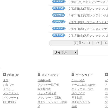
3月6日(水)定期メンテナンス
2月28日(水)定期メンテナン
2月28日(水)定期メンテナン
2月21日(水)システムメンテ
2月21日(水)システムメンテ
2月17日(土)臨時メンテナン
前へ
11
12
13
お知らせ
コミュニティ
ゲームガイド
全体
自由掲示板
ゲーム紹介
ゲ
お知らせ
プレイヤー掲示板
ゲームのはじめかた
ア
イベント
取引掲示板
キャラクター作成
動
メンテナンス
ペットAI掲示板
操作ガイド
フ
アップデート
ファンアート掲示板
基本戦闘
音
ETERNITY
スクリーンショット掲示
スキルシステム
壁
板
生産
マ