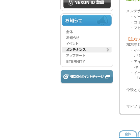
メンテ
・ゲー
・コミ
・マビ
【主な
2023
・イベ
-「私
・アイ
-ネト充
・イベ
-「私
今後と
マビノ