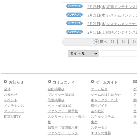
2月28日(水)定期メンテナン
2月21日(水)システムメンテ
2月21日(水)システムメンテ
2月17日(土)臨時メンテナン
前へ
11
12
13
お知らせ
コミュニティ
ゲームガイド
全体
自由掲示板
ゲーム紹介
ゲ
お知らせ
プレイヤー掲示板
ゲームのはじめかた
ア
イベント
取引掲示板
キャラクター作成
動
メンテナンス
ペットAI掲示板
操作ガイド
フ
アップデート
ファンアート掲示板
基本戦闘
音
ETERNITY
スクリーンショット掲示
スキルシステム
壁
板
生産
マ
知識王（質問掲示板）
ステータス
ファンサイトリンク
エリンの世界