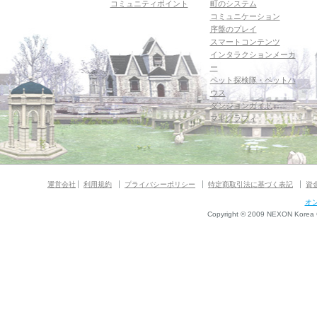
コミュニティポイント
町のシステム
コミュニケーション
序盤のプレイ
スマートコンテンツ
インタラクションメーカ
ー
ペット探検隊・ペットハ
ウス
ダンジョンガイド
マギグラフィ
運営会社
利用規約
プライバシーポリシー
特定商取引法に基づく表記
資
オ
Copyright © 2009 NEXON Korea Co