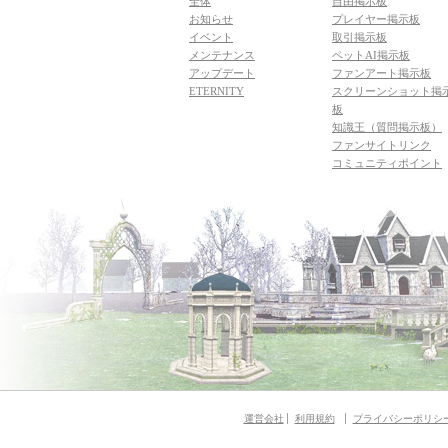
全体
自由掲示板
お知らせ
プレイヤー掲示板
イベント
取引掲示板
メンテナンス
ペットAI掲示板
アップデート
ファンアート掲示板
ETERNITY
スクリーンショット掲
板
知識王（質問掲示板）
ファンサイトリンク
コミュニティポイント
運営会社
利用規約
プライバシーポリシ