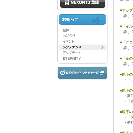
■アッ
詳し
■「イ
詳し
■「ク
詳し
■「金
詳し
■以下
・「ス
■以下
・夢幻
・「青
■以下
・「ス
・夢幻