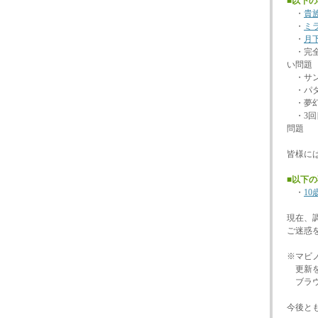
■以下
・
貴
・
ミ
・
月
・完全
い問題
・サン
・パダ
・夢幻
・3回
問題
皆様に
■以下
・
1
現在、
ご迷惑
※マビ
更新を
ブラウ
今後と