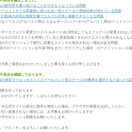
の不具合を修正しました。
族の邸宅壁を通り抜けることができなくなっている問題
ラージュミサイル昇級時に得られる一部ステータス増加効果が消えている問題
下の影箱の外見記憶呪文書でエルフが正常に移動できなくなる問題
なシリエン(アルバイト用)とエネルギーコンバーター(アルバイト用)がペットイン
ダーエフェクト変更カード(トルネード)を活性化してもエフェクトが変更されない
ルルの1日クエストを所持していると音楽知識スキルのクエストが受けられなくな
のラビダンジョンで進行に必要なスイッチが表示されない場合がある問題
目のロードミッションを午前7時をまたいでクリアした場合、ロードミッション入場
は大変ご迷惑をおかけいたしました事を深くお詫び申し上げます。
の不具合を確認しております。
0歳の身長でクロッカスハイスクールバンド部ステージの4番席を選択すると誤った位
調査を行っております。
をおかけいたしますが、しばらくお待ちください。
ノギ公式サイトの表示に異常が発生した場合、ブラウザの更新をお試しください。
行い改善されない場合には、お手数をお掛けいたしますが
ザのキャッシュ削除をお願いいたします。
も『マビノギ』をよろしくお願いいたします。