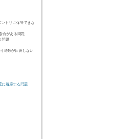
ベントリに保管できな
場合がある問題
る問題
可能数が回復しない
置に着席する問題