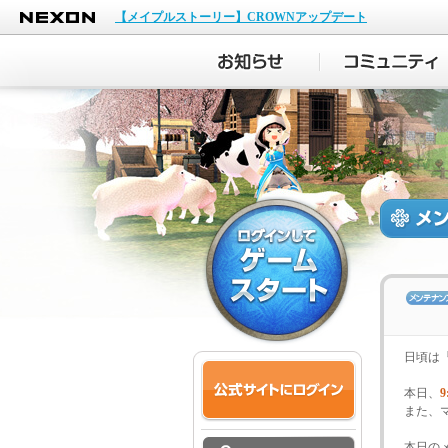
NEXON
【メイプルストーリー】CROWNアップデート
日頃は
本日、
9
また、
本日の