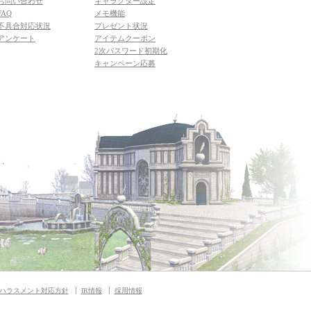
お問い合わせ
キャラクター設定
FAQ
メモ機能
不具合対応状況
プレゼント状況
アンケート
アイテムクーポン
2次パスワード初期化
キャンペーン応募
ハラスメント対応方針
IR情報
採用情報