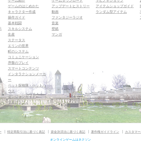
ゲーム紹介
ゲームダウンロード
マビノギショップ
ゲームのはじめかた
アップデートヒストリー
アイテムショップガイド
キャラクター作成
動画
ランダム型アイテム
操作ガイド
ファンタジーラジオ
基本戦闘
音楽
示
スキルシステム
壁紙
生産
マンガ
ステータス
エリンの世界
町のシステム
コミュニケーション
序盤のプレイ
スマートコンテンツ
インタラクションメーカ
ー
ペット探検隊・ペットハ
ウス
ダンジョンガイド
マギグラフィ
ー
特定商取引法に基づく表記
資金決済法に基づく表記
著作権ガイドライン
カスタマー
オンラインゲームはネクソン