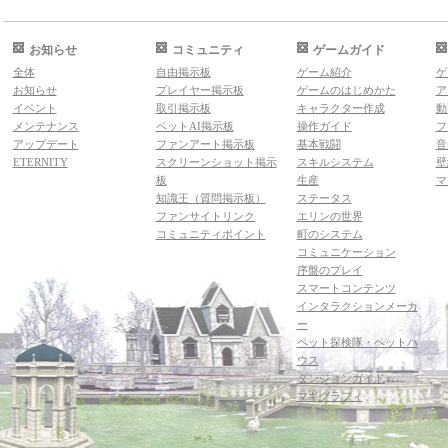
お知らせ
コミュニティ
ゲームガイド
全体
自由掲示板
ゲーム紹介
ゲ
お知らせ
プレイヤー掲示板
ゲームのはじめかた
ア
イベント
取引掲示板
キャラクター作成
動
メンテナンス
ペットAI掲示板
操作ガイド
フ
アップデート
ファンアート掲示板
基本戦闘
音
ETERNITY
スクリーンショット掲示
スキルシステム
壁
板
生産
マ
知識王（質問掲示板）
ステータス
ファンサイトリンク
エリンの世界
コミュニティポイント
町のシステム
コミュニケーション
序盤のプレイ
スマートコンテンツ
インタラクションメーカ
ー
ペット探検隊・ペットハ
ウス
ダンジョンガイド
マギグラフィ