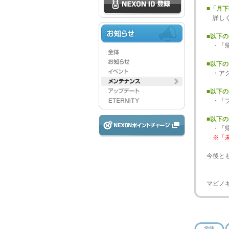
■「月
詳し
■以下
・「帰
■以下
・アク
■以下
・「ブ
■以下
・「帰
※「
今後と
マビノ