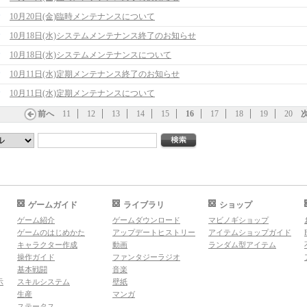
10月20日(金)臨時メンテナンスについて
10月18日(水)システムメンテナンス終了のお知らせ
10月18日(水)システムメンテナンスについて
10月11日(水)定期メンテナンス終了のお知らせ
10月11日(水)定期メンテナンスについて
前へ
11
12
13
14
15
16
17
18
19
20
ゲームガイド
ライブラリ
ショップ
ゲーム紹介
ゲームダウンロード
マビノギショップ
ゲームのはじめかた
アップデートヒストリー
アイテムショップガイド
キャラクター作成
動画
ランダム型アイテム
操作ガイド
ファンタジーラジオ
基本戦闘
音楽
示
スキルシステム
壁紙
生産
マンガ
ステータス