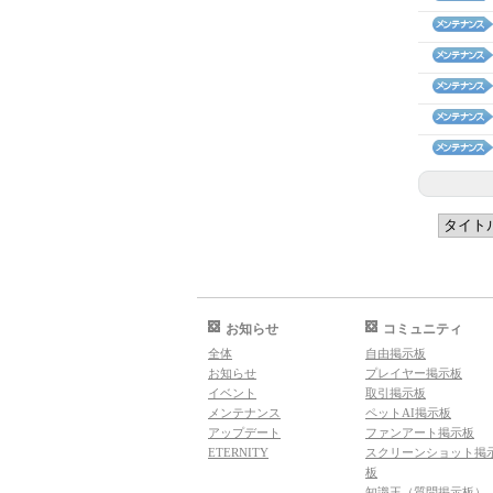
お知らせ
コミュニティ
全体
自由掲示板
お知らせ
プレイヤー掲示板
イベント
取引掲示板
メンテナンス
ペットAI掲示板
アップデート
ファンアート掲示板
ETERNITY
スクリーンショット掲
板
知識王（質問掲示板）