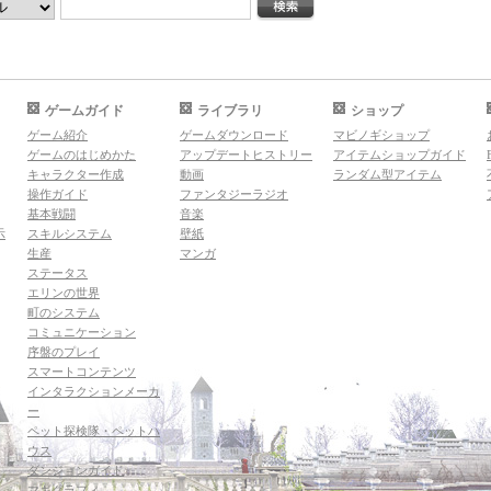
ゲームガイド
ライブラリ
ショップ
ゲーム紹介
ゲームダウンロード
マビノギショップ
ゲームのはじめかた
アップデートヒストリー
アイテムショップガイド
キャラクター作成
動画
ランダム型アイテム
操作ガイド
ファンタジーラジオ
基本戦闘
音楽
示
スキルシステム
壁紙
生産
マンガ
ステータス
エリンの世界
町のシステム
コミュニケーション
序盤のプレイ
スマートコンテンツ
インタラクションメーカ
ー
ペット探検隊・ペットハ
ウス
ダンジョンガイド
マギグラフィ