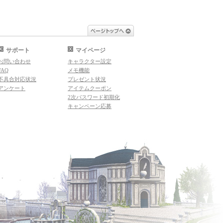
ページトップへ
サポート
マイページ
お問い合わせ
キャラクター設定
FAQ
メモ機能
不具合対応状況
プレゼント状況
アンケート
アイテムクーポン
2次パスワード初期化
キャンペーン応募