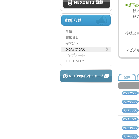
■以下
・秋の
・秋の
今後と
マビノ