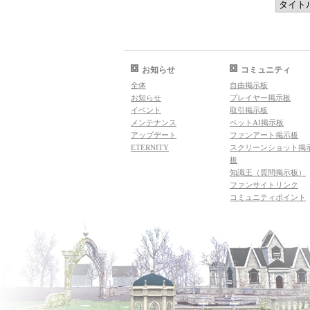
お知らせ
コミュニティ
全体
自由掲示板
お知らせ
プレイヤー掲示板
イベント
取引掲示板
メンテナンス
ペットAI掲示板
アップデート
ファンアート掲示板
ETERNITY
スクリーンショット掲
板
知識王（質問掲示板）
ファンサイトリンク
コミュニティポイント