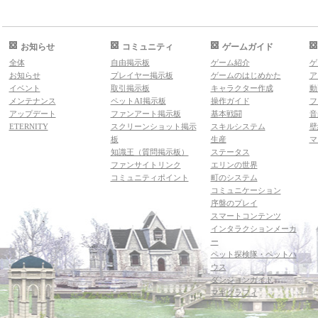
お知らせ
コミュニティ
ゲームガイド
全体
自由掲示板
ゲーム紹介
ゲ
お知らせ
プレイヤー掲示板
ゲームのはじめかた
ア
イベント
取引掲示板
キャラクター作成
動
メンテナンス
ペットAI掲示板
操作ガイド
フ
アップデート
ファンアート掲示板
基本戦闘
音
ETERNITY
スクリーンショット掲示
スキルシステム
壁
板
生産
マ
知識王（質問掲示板）
ステータス
ファンサイトリンク
エリンの世界
コミュニティポイント
町のシステム
コミュニケーション
序盤のプレイ
スマートコンテンツ
インタラクションメーカ
ー
ペット探検隊・ペットハ
ウス
ダンジョンガイド
マギグラフィ