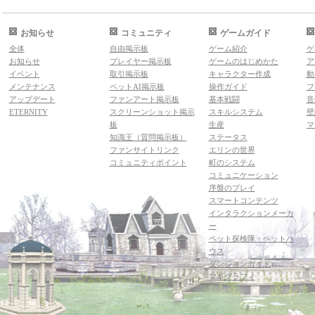
お知らせ
コミュニティ
ゲームガイド
全体
自由掲示板
ゲーム紹介
ゲ
お知らせ
プレイヤー掲示板
ゲームのはじめかた
ア
イベント
取引掲示板
キャラクター作成
動
メンテナンス
ペットAI掲示板
操作ガイド
フ
アップデート
ファンアート掲示板
基本戦闘
音
ETERNITY
スクリーンショット掲示
スキルシステム
壁
板
生産
マ
知識王（質問掲示板）
ステータス
ファンサイトリンク
エリンの世界
コミュニティポイント
町のシステム
コミュニケーション
序盤のプレイ
スマートコンテンツ
インタラクションメーカ
ー
ペット探検隊・ペットハ
ウス
ダンジョンガイド
マギグラフィ