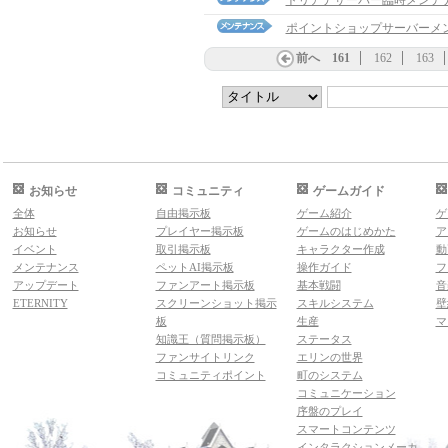
トリアナサーバー臨時メンテ
ポイントショップサーバーメ
前へ
161
162
163
お知らせ
コミュニティ
ゲームガイド
全体
自由掲示板
ゲーム紹介
ゲ
お知らせ
プレイヤー掲示板
ゲームのはじめかた
ア
イベント
取引掲示板
キャラクター作成
動
メンテナンス
ペットAI掲示板
操作ガイド
フ
アップデート
ファンアート掲示板
基本戦闘
音
ETERNITY
スクリーンショット掲示
スキルシステム
壁
板
生産
マ
知識王（質問掲示板）
ステータス
ファンサイトリンク
エリンの世界
コミュニティポイント
町のシステム
コミュニケーション
序盤のプレイ
スマートコンテンツ
インタラクションメーカ