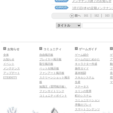
メンテナンス終了のお知らせ
3月15日(木)の定期メンテナ
前へ
161
162
163
お知らせ
コミュニティ
ゲームガイド
全体
自由掲示板
ゲーム紹介
ゲ
お知らせ
プレイヤー掲示板
ゲームのはじめかた
ア
イベント
取引掲示板
キャラクター作成
動
メンテナンス
ペットAI掲示板
操作ガイド
フ
アップデート
ファンアート掲示板
基本戦闘
音
ETERNITY
スクリーンショット掲示
スキルシステム
壁
板
生産
マ
知識王（質問掲示板）
ステータス
ファンサイトリンク
エリンの世界
コミュニティポイント
町のシステム
コミュニケーション
序盤のプレイ
スマートコンテンツ