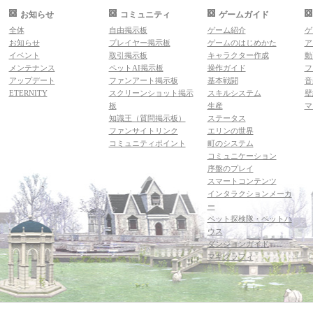
お知らせ
コミュニティ
ゲームガイド
全体
自由掲示板
ゲーム紹介
ゲ
お知らせ
プレイヤー掲示板
ゲームのはじめかた
ア
イベント
取引掲示板
キャラクター作成
動
メンテナンス
ペットAI掲示板
操作ガイド
フ
アップデート
ファンアート掲示板
基本戦闘
音
ETERNITY
スクリーンショット掲示
スキルシステム
壁
板
生産
マ
知識王（質問掲示板）
ステータス
ファンサイトリンク
エリンの世界
コミュニティポイント
町のシステム
コミュニケーション
序盤のプレイ
スマートコンテンツ
インタラクションメーカ
ー
ペット探検隊・ペットハ
ウス
ダンジョンガイド
マギグラフィ