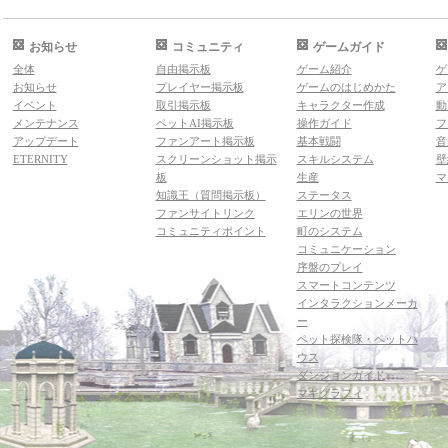
お知らせ
コミュニティ
ゲームガイド
全体
自由掲示板
ゲーム紹介
ゲ
お知らせ
プレイヤー掲示板
ゲームのはじめかた
ア
イベント
取引掲示板
キャラクター作成
動
メンテナンス
ペットAI掲示板
操作ガイド
フ
アップデート
ファンアート掲示板
基本戦闘
音
ETERNITY
スクリーンショット掲示
スキルシステム
壁
板
生産
マ
知識王（質問掲示板）
ステータス
ファンサイトリンク
エリンの世界
コミュニティポイント
町のシステム
コミュニケーション
序盤のプレイ
スマートコンテンツ
インタラクションメーカ
ー
ペット探検隊・ペットハ
ウス
ダンジョンガイド
マギグラフィ