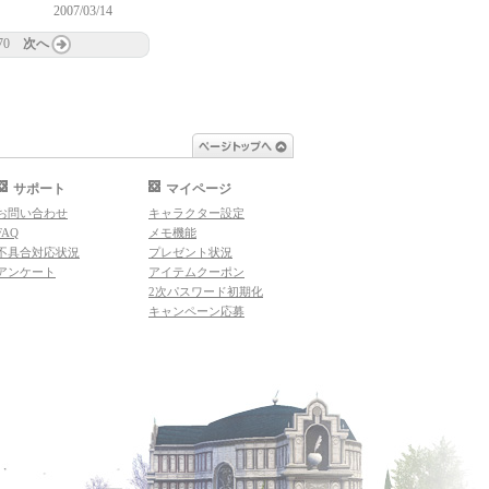
2007/03/14
70
次へ
ページトップへ
サポート
マイページ
お問い合わせ
キャラクター設定
FAQ
メモ機能
不具合対応状況
プレゼント状況
アンケート
アイテムクーポン
2次パスワード初期化
キャンペーン応募