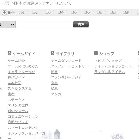
3月15日(木)の定期メンテナンスについて
前へ
161
162
163
164
165
166
167
168
169
1
ゲームガイド
ライブラリ
ショップ
ゲーム紹介
ゲームダウンロード
マビノギショップ
ゲームのはじめかた
アップデートヒストリー
アイテムショップガイド
キャラクター作成
動画
ランダム型アイテム
操作ガイド
ファンタジーラジオ
基本戦闘
音楽
示
スキルシステム
壁紙
生産
マンガ
ステータス
エリンの世界
町のシステム
コミュニケーション
序盤のプレイ
スマートコンテンツ
インタラクションメーカ
ー