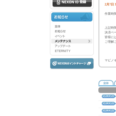
2月7日 3
作業時
上記時
決済ペ
皆様に
ご理解
マビノ