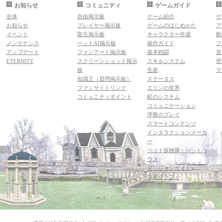
お知らせ
コミュニティ
ゲームガイド
全体
自由掲示板
ゲーム紹介
ゲ
お知らせ
プレイヤー掲示板
ゲームのはじめかた
ア
イベント
取引掲示板
キャラクター作成
動
メンテナンス
ペットAI掲示板
操作ガイド
フ
アップデート
ファンアート掲示板
基本戦闘
音
ETERNITY
スクリーンショット掲示
スキルシステム
壁
板
生産
マ
知識王（質問掲示板）
ステータス
ファンサイトリンク
エリンの世界
コミュニティポイント
町のシステム
コミュニケーション
序盤のプレイ
スマートコンテンツ
インタラクションメーカ
ー
ペット探検隊・ペットハ
ウス
ダンジョンガイド
マギグラフィ