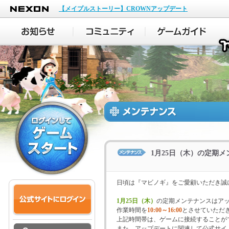
NEXON
【メイプルストーリー】CROWNアップデート
1月25日（木）の定期
日頃は『マビノギ』をご愛顧いただき誠
1月25日（木）
の定期メンテナンスはア
作業時間を
10:00～16:00
とさせていただ
上記時間帯は、ゲームに接続することが
また、アップデートに関連して公式サイ