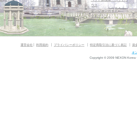
ウス
ダンジョンガイド
マギグラフィ
運営会社
利用規約
プライバシーポリシー
特定商取引法に基づく表記
資
オ
Copyright © 2009 NEXON Korea Co