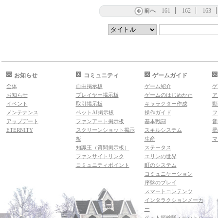
前へ
161
162
163
お知らせ
コミュニティ
ゲームガイド
全体
自由掲示板
ゲーム紹介
ゲ
お知らせ
プレイヤー掲示板
ゲームのはじめかた
ア
イベント
取引掲示板
キャラクター作成
動
メンテナンス
ペットAI掲示板
操作ガイド
フ
アップデート
ファンアート掲示板
基本戦闘
音
ETERNITY
スクリーンショット掲示
スキルシステム
壁
板
生産
マ
知識王（質問掲示板）
ステータス
ファンサイトリンク
エリンの世界
コミュニティポイント
町のシステム
コミュニケーション
序盤のプレイ
スマートコンテンツ
インタラクションメーカ
ー
ペット探検隊・ペットハ