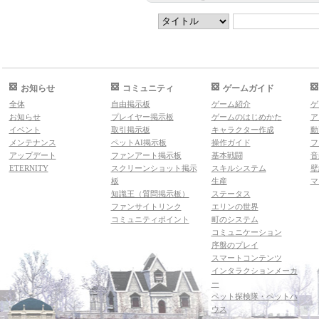
お知らせ
コミュニティ
ゲームガイド
全体
自由掲示板
ゲーム紹介
ゲ
お知らせ
プレイヤー掲示板
ゲームのはじめかた
ア
イベント
取引掲示板
キャラクター作成
動
メンテナンス
ペットAI掲示板
操作ガイド
フ
アップデート
ファンアート掲示板
基本戦闘
音
ETERNITY
スクリーンショット掲示
スキルシステム
壁
板
生産
マ
知識王（質問掲示板）
ステータス
ファンサイトリンク
エリンの世界
コミュニティポイント
町のシステム
コミュニケーション
序盤のプレイ
スマートコンテンツ
インタラクションメーカ
ー
ペット探検隊・ペットハ
ウス