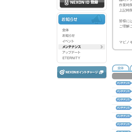
作業時
上記時
皆様に
ご理解
マビノ