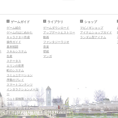
ゲームガイド
ライブラリ
ショップ
ゲーム紹介
ゲームダウンロード
マビノギショップ
ゲームのはじめかた
アップデートヒストリー
アイテムショップガイド
キャラクター作成
動画
ランダム型アイテム
操作ガイド
ファンタジーラジオ
基本戦闘
音楽
示
スキルシステム
壁紙
生産
マンガ
ステータス
エリンの世界
町のシステム
コミュニケーション
序盤のプレイ
スマートコンテンツ
インタラクションメーカ
ー
ペット探検隊・ペットハ
ウス
ダンジョンガイド
マギグラフィ