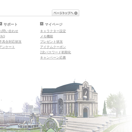
ページトップへ
サポート
マイページ
お問い合わせ
キャラクター設定
FAQ
メモ機能
不具合対応状況
プレゼント状況
アンケート
アイテムクーポン
2次パスワード初期化
キャンペーン応募