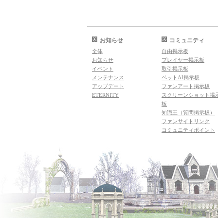
お知らせ
コミュニティ
全体
自由掲示板
お知らせ
プレイヤー掲示板
イベント
取引掲示板
メンテナンス
ペットAI掲示板
アップデート
ファンアート掲示板
ETERNITY
スクリーンショット掲
板
知識王（質問掲示板）
ファンサイトリンク
コミュニティポイント