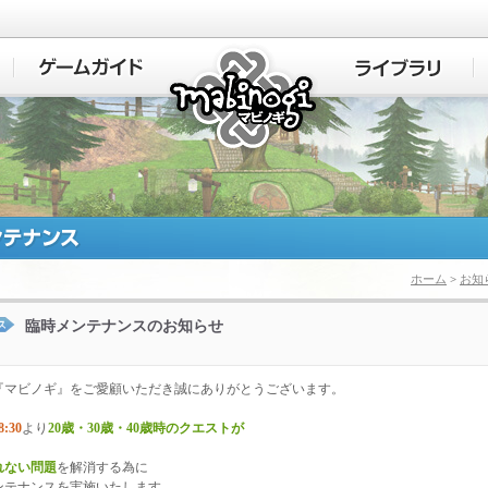
マビノギ
ホーム
>
お知
臨時メンテナンスのお知らせ
『マビノギ』をご愛顧いただき誠にありがとうございます。
8:30
より
20歳・30歳・40歳時のクエストが
れない
問題
を解消する為に
ンテナンスを実施いたします。