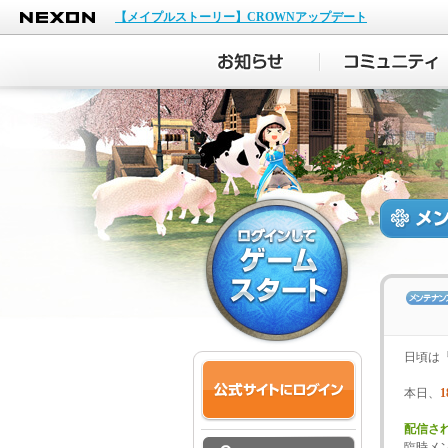
NEXON
【メイプルストーリー】CROWNアップデート
日頃は
本日、
1
配信さ
臨時メ