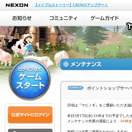
NEXON
【メイプルストーリー】CROWNアップデート
ポイントショップサー
日頃は『マビノギ』をご愛顧いただき誠
本日5月17日(水) 13:00までの予定
メンテナンス作業の遅延により、
14:0
皆様には大変ご迷惑をおかけしますが、