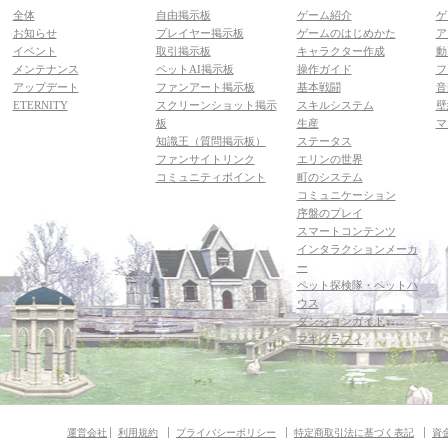
全体
自由掲示板
ゲーム紹介
ゲ
お知らせ
プレイヤー掲示板
ゲームのはじめかた
ア
イベント
取引掲示板
キャラクター作成
動
メンテナンス
ペットAI掲示板
操作ガイド
フ
アップデート
ファンアート掲示板
基本戦闘
音
ETERNITY
スクリーンショット掲示
スキルシステム
壁
板
生産
マ
知識王（質問掲示板）
ステータス
ファンサイトリンク
エリンの世界
コミュニティポイント
町のシステム
コミュニケーション
序盤のプレイ
スマートコンテンツ
インタラクションメーカ
ー
ペット探検隊・ペットハ
ウス
ダンジョンガイド
マギグラフィ
運営会社
利用規約
プライバシーポリシー
特定商取引法に基づく表記
資