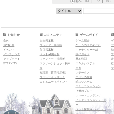
前へ
161
162
163
お知らせ
コミュニティ
ゲームガイド
全体
自由掲示板
ゲーム紹介
ゲ
お知らせ
プレイヤー掲示板
ゲームのはじめかた
ア
イベント
取引掲示板
キャラクター作成
動
メンテナンス
ペットAI掲示板
操作ガイド
フ
アップデート
ファンアート掲示板
基本戦闘
音
ETERNITY
スクリーンショット掲示
スキルシステム
壁
板
生産
マ
知識王（質問掲示板）
ステータス
ファンサイトリンク
エリンの世界
コミュニティポイント
町のシステム
コミュニケーション
序盤のプレイ
スマートコンテンツ
インタラクションメーカ
ー
ペット探検隊・ペットハ
ウス