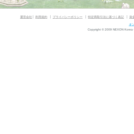
運営会社
利用規約
プライバシーポリシー
特定商取引法に基づく表記
資
オ
Copyright © 2009 NEXON Korea Co