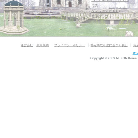
ウス
ダンジョンガイド
マギグラフィ
運営会社
利用規約
プライバシーポリシー
特定商取引法に基づく表記
資
オ
Copyright © 2009 NEXON Korea Co