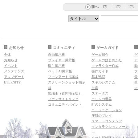
前へ
171
172
173
お知らせ
コミュニティ
ゲームガイド
全体
自由掲示板
ゲーム紹介
ゲ
お知らせ
プレイヤー掲示板
ゲームのはじめかた
ア
イベント
取引掲示板
キャラクター作成
動
メンテナンス
ペットAI掲示板
操作ガイド
フ
アップデート
ファンアート掲示板
基本戦闘
音
ETERNITY
スクリーンショット掲示
スキルシステム
壁
板
生産
マ
知識王（質問掲示板）
ステータス
ファンサイトリンク
エリンの世界
コミュニティポイント
町のシステム
コミュニケーション
序盤のプレイ
スマートコンテンツ
インタラクションメーカ
ー
ペット探検隊・ペットハ