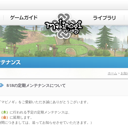
マビノギ
ホーム
>
お知
8/18の定期メンテナンスについて
『マビノギ』をご愛顧いただき誠にありがとうございます。
日（木）
に行われる予定の定期メンテナンスは、
日（金）
に延期します。
時間につきましては、追ってお知らせさせていただきます。）