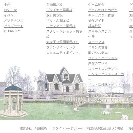
全体
自由掲示板
ゲーム紹介
ゲ
お知らせ
プレイヤー掲示板
ゲームのはじめかた
ア
イベント
取引掲示板
キャラクター作成
動
メンテナンス
ペットAI掲示板
操作ガイド
フ
アップデート
ファンアート掲示板
基本戦闘
音
ETERNITY
スクリーンショット掲示
スキルシステム
壁
板
生産
マ
知識王（質問掲示板）
ステータス
ファンサイトリンク
エリンの世界
コミュニティポイント
町のシステム
コミュニケーション
序盤のプレイ
スマートコンテンツ
インタラクションメーカ
ー
ペット探検隊・ペットハ
ウス
ダンジョンガイド
マギグラフィ
運営会社
利用規約
プライバシーポリシー
特定商取引法に基づく表記
資