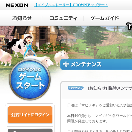
NEXON
【メイプルストーリー】CROWNアップデート
[お知らせ] 臨時メン
日頃は『マビノギ』をご愛顧いただき誠
本日4:00頃から、マビノギの各ワールド
問題が発生しております。
この問題を修復する為、9:40分より臨