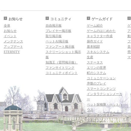
お知らせ
コミュニティ
ゲームガイド
全体
自由掲示板
ゲーム紹介
ゲ
お知らせ
プレイヤー掲示板
ゲームのはじめかた
ア
イベント
取引掲示板
キャラクター作成
動
メンテナンス
ペットAI掲示板
操作ガイド
フ
アップデート
ファンアート掲示板
基本戦闘
音
ETERNITY
スクリーンショット掲示
スキルシステム
壁
板
生産
マ
知識王（質問掲示板）
ステータス
ファンサイトリンク
エリンの世界
コミュニティポイント
町のシステム
コミュニケーション
序盤のプレイ
スマートコンテンツ
インタラクションメーカ
ー
ペット探検隊・ペットハ
ウス
ダンジョンガイド
マギグラフィ