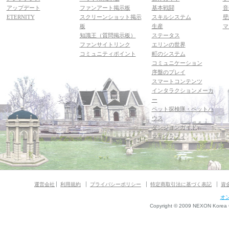
アップデート
ファンアート掲示板
基本戦闘
音
ETERNITY
スクリーンショット掲示
スキルシステム
壁
板
生産
マ
知識王（質問掲示板）
ステータス
ファンサイトリンク
エリンの世界
コミュニティポイント
町のシステム
コミュニケーション
序盤のプレイ
スマートコンテンツ
インタラクションメーカ
ー
ペット探検隊・ペットハ
ウス
ダンジョンガイド
マギグラフィ
運営会社
利用規約
プライバシーポリシー
特定商取引法に基づく表記
資
オ
Copyright © 2009 NEXON Korea Co