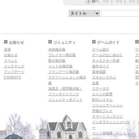
前へ
171
172
173
お知らせ
コミュニティ
ゲームガイド
全体
自由掲示板
ゲーム紹介
ゲ
お知らせ
プレイヤー掲示板
ゲームのはじめかた
ア
イベント
取引掲示板
キャラクター作成
動
メンテナンス
ペットAI掲示板
操作ガイド
フ
アップデート
ファンアート掲示板
基本戦闘
音
ETERNITY
スクリーンショット掲示
スキルシステム
壁
板
生産
マ
知識王（質問掲示板）
ステータス
ファンサイトリンク
エリンの世界
コミュニティポイント
町のシステム
コミュニケーション
序盤のプレイ
スマートコンテンツ
インタラクションメーカ
ー
ペット探検隊・ペットハ
ウス