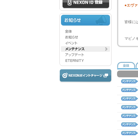
●エヴ
皆様に
マビノ