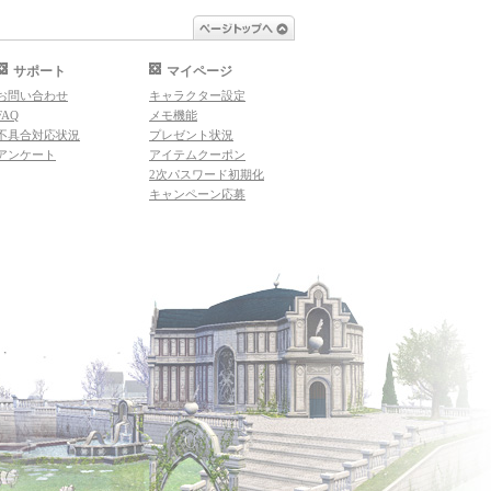
ページトップへ
サポート
マイページ
お問い合わせ
キャラクター設定
FAQ
メモ機能
不具合対応状況
プレゼント状況
アンケート
アイテムクーポン
2次パスワード初期化
キャンペーン応募