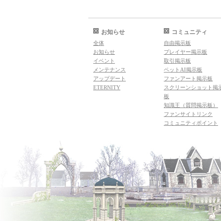
お知らせ
コミュニティ
全体
自由掲示板
お知らせ
プレイヤー掲示板
イベント
取引掲示板
メンテナンス
ペットAI掲示板
アップデート
ファンアート掲示板
ETERNITY
スクリーンショット掲
板
知識王（質問掲示板）
ファンサイトリンク
コミュニティポイント