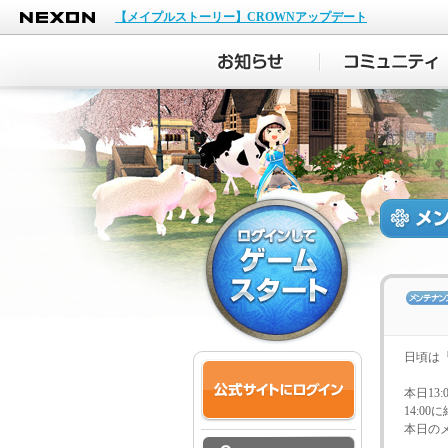
NEXON
【メイプルストーリー】CROWNアップデート
日頃は
本日13
14:0
本日の