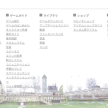
ゲームガイド
ライブラリ
ショップ
ゲーム紹介
ゲームダウンロード
マビノギショップ
ゲームのはじめかた
アップデートヒストリー
アイテムショップガイド
キャラクター作成
動画
ランダム型アイテム
操作ガイド
ファンタジーラジオ
基本戦闘
音楽
示
スキルシステム
壁紙
生産
マンガ
ステータス
エリンの世界
町のシステム
コミュニケーション
序盤のプレイ
スマートコンテンツ
インタラクションメーカ
ー
ペット探検隊・ペットハ
ウス
ダンジョンガイド
マギグラフィ