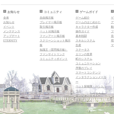
お知らせ
コミュニティ
ゲームガイド
全体
自由掲示板
ゲーム紹介
ゲ
お知らせ
プレイヤー掲示板
ゲームのはじめかた
ア
イベント
取引掲示板
キャラクター作成
動
メンテナンス
ペットAI掲示板
操作ガイド
フ
アップデート
ファンアート掲示板
基本戦闘
音
ETERNITY
スクリーンショット掲示
スキルシステム
壁
板
生産
マ
知識王（質問掲示板）
ステータス
ファンサイトリンク
エリンの世界
コミュニティポイント
町のシステム
コミュニケーション
序盤のプレイ
スマートコンテンツ
インタラクションメーカ
ー
ペット探検隊・ペットハ
ウス
ダンジョンガイド
マギグラフィ