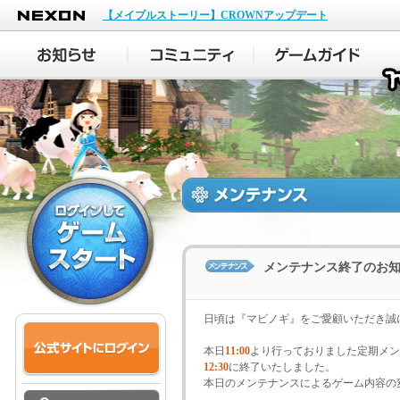
NEXON
【メイプルストーリー】CROWNアップデート
メンテナンス終了のお
日頃は『マビノギ』をご愛顧いただき誠
本日
11:00
より行っておりました定期メン
12:30
に終了いたしました。
本日のメンテナンスによるゲーム内容の