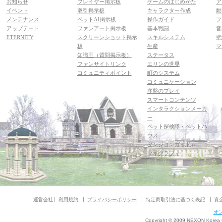
お知らせ
プレイヤー掲示板
ゲームのはじめかた
ア
イベント
取引掲示板
キャラクター作成
動
メンテナンス
ペットAI掲示板
操作ガイド
フ
アップデート
ファンアート掲示板
基本戦闘
音
ETERNITY
スクリーンショット掲示
スキルシステム
壁
板
生産
マ
知識王（質問掲示板）
ステータス
ファンサイトリンク
エリンの世界
コミュニティポイント
町のシステム
コミュニケーション
序盤のプレイ
スマートコンテンツ
インタラクションメーカ
ー
ペット探検隊・ペットハ
ウス
ダンジョンガイド
マギグラフィ
運営会社
利用規約
プライバシーポリシー
特定商取引法に基づく表記
資
オ
Copyright © 2009 NEXON Korea Co