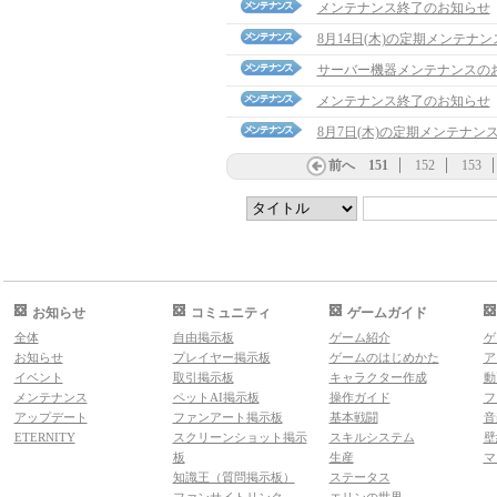
メンテナンス終了のお知らせ
8月14日(木)の定期メンテナ
サーバー機器メンテナンスの
メンテナンス終了のお知らせ
8月7日(木)の定期メンテナン
前へ
151
152
153
お知らせ
コミュニティ
ゲームガイド
全体
自由掲示板
ゲーム紹介
ゲ
お知らせ
プレイヤー掲示板
ゲームのはじめかた
ア
イベント
取引掲示板
キャラクター作成
動
メンテナンス
ペットAI掲示板
操作ガイド
フ
アップデート
ファンアート掲示板
基本戦闘
音
ETERNITY
スクリーンショット掲示
スキルシステム
壁
板
生産
マ
知識王（質問掲示板）
ステータス