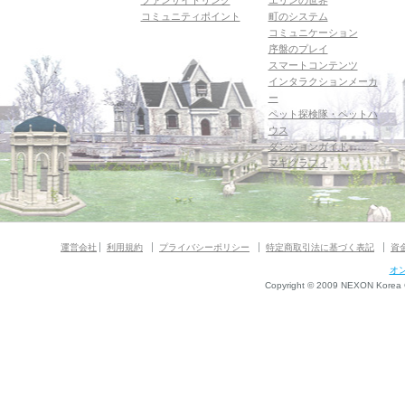
ファンサイトリンク
エリンの世界
コミュニティポイント
町のシステム
コミュニケーション
序盤のプレイ
スマートコンテンツ
インタラクションメーカ
ー
ペット探検隊・ペットハ
ウス
ダンジョンガイド
マギグラフィ
運営会社
利用規約
プライバシーポリシー
特定商取引法に基づく表記
資
オ
Copyright © 2009 NEXON Korea Co