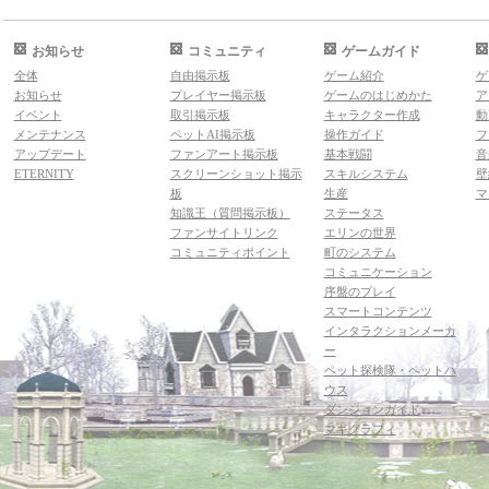
お知らせ
コミュニティ
ゲームガイド
全体
自由掲示板
ゲーム紹介
ゲ
お知らせ
プレイヤー掲示板
ゲームのはじめかた
ア
イベント
取引掲示板
キャラクター作成
動
メンテナンス
ペットAI掲示板
操作ガイド
フ
アップデート
ファンアート掲示板
基本戦闘
音
ETERNITY
スクリーンショット掲示
スキルシステム
壁
板
生産
マ
知識王（質問掲示板）
ステータス
ファンサイトリンク
エリンの世界
コミュニティポイント
町のシステム
コミュニケーション
序盤のプレイ
スマートコンテンツ
インタラクションメーカ
ー
ペット探検隊・ペットハ
ウス
ダンジョンガイド
マギグラフィ