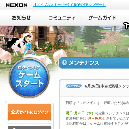
NEXON
【メイプルストーリー】CROWNアップデート
6月26日(木)の定期メ
日頃は『マビノギ』をご愛顧いただき誠
明日6月26日（木）
の定期メンテナンス
作業時間を
10:00～16:00
とさせていただ
上記時間帯は、ゲームに接続することが