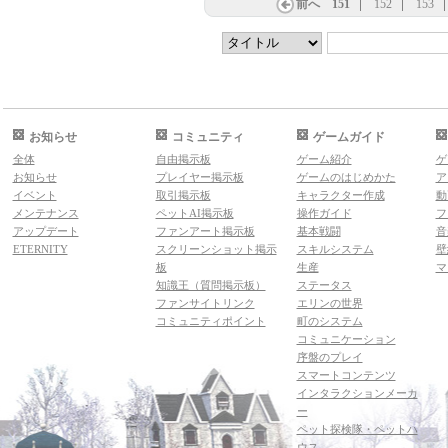
前へ
151
152
153
お知らせ
コミュニティ
ゲームガイド
全体
自由掲示板
ゲーム紹介
ゲ
お知らせ
プレイヤー掲示板
ゲームのはじめかた
ア
イベント
取引掲示板
キャラクター作成
動
メンテナンス
ペットAI掲示板
操作ガイド
フ
アップデート
ファンアート掲示板
基本戦闘
音
ETERNITY
スクリーンショット掲示
スキルシステム
壁
板
生産
マ
知識王（質問掲示板）
ステータス
ファンサイトリンク
エリンの世界
コミュニティポイント
町のシステム
コミュニケーション
序盤のプレイ
スマートコンテンツ
インタラクションメーカ
ー
ペット探検隊・ペットハ
ウス