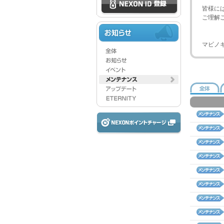
皆様に
ご理解
マビノ