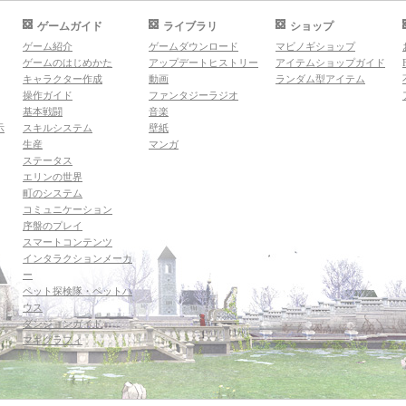
ゲームガイド
ライブラリ
ショップ
ゲーム紹介
ゲームダウンロード
マビノギショップ
ゲームのはじめかた
アップデートヒストリー
アイテムショップガイド
キャラクター作成
動画
ランダム型アイテム
操作ガイド
ファンタジーラジオ
基本戦闘
音楽
示
スキルシステム
壁紙
生産
マンガ
ステータス
エリンの世界
町のシステム
コミュニケーション
序盤のプレイ
スマートコンテンツ
インタラクションメーカ
ー
ペット探検隊・ペットハ
ウス
ダンジョンガイド
マギグラフィ