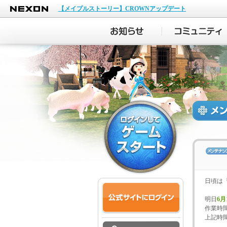
NEXON
【メイプルストーリー】CROWNアップデート
日頃は
明日
6月
作業時
上記時