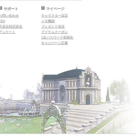
サポート
マイページ
お問い合わせ
キャラクター設定
FAQ
メモ機能
不具合対応状況
プレゼント状況
アンケート
アイテムクーポン
2次パスワード初期化
キャンペーン応募