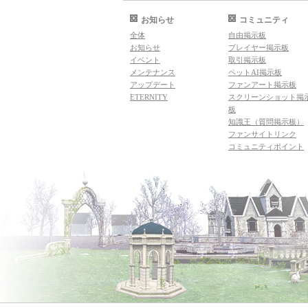
お知らせ
コミュニティ
全体
自由掲示板
お知らせ
プレイヤー掲示板
イベント
取引掲示板
メンテナンス
ペットAI掲示板
アップデート
ファンアート掲示板
ETERNITY
スクリーンショット掲
板
知識王（質問掲示板）
ファンサイトリンク
コミュニティポイント