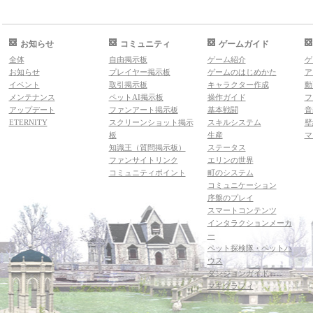
お知らせ
コミュニティ
ゲームガイド
全体
自由掲示板
ゲーム紹介
ゲ
お知らせ
プレイヤー掲示板
ゲームのはじめかた
ア
イベント
取引掲示板
キャラクター作成
動
メンテナンス
ペットAI掲示板
操作ガイド
フ
アップデート
ファンアート掲示板
基本戦闘
音
ETERNITY
スクリーンショット掲示
スキルシステム
壁
板
生産
マ
知識王（質問掲示板）
ステータス
ファンサイトリンク
エリンの世界
コミュニティポイント
町のシステム
コミュニケーション
序盤のプレイ
スマートコンテンツ
インタラクションメーカ
ー
ペット探検隊・ペットハ
ウス
ダンジョンガイド
マギグラフィ