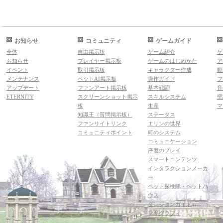
お知らせ
コミュニティ
ゲームガイド
全体
自由掲示板
ゲーム紹介
ゲ
お知らせ
プレイヤー掲示板
ゲームのはじめかた
ア
イベント
取引掲示板
キャラクター作成
動
メンテナンス
ペットAI掲示板
操作ガイド
フ
アップデート
ファンアート掲示板
基本戦闘
音
ETERNITY
スクリーンショット掲示
スキルシステム
壁
板
生産
マ
知識王（質問掲示板）
ステータス
ファンサイトリンク
エリンの世界
コミュニティポイント
町のシステム
コミュニケーション
序盤のプレイ
スマートコンテンツ
インタラクションメーカ
ー
ペット探検隊・ペットハ
ウス
ダンジョンガイド
マギグラフィ