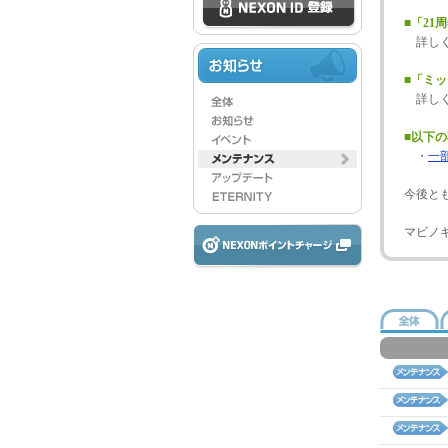
■「2
詳し
■「ミ
詳し
■以下
・
一
今後と
マビノ