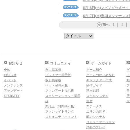
6月18日(木)マビノギ公式サ
6月17日(水)定期メンテナン
前へ
1
2
お知らせ
コミュニティ
ゲームガイド
全体
自由掲示板
ゲーム紹介
ゲ
お知らせ
プレイヤー掲示板
ゲームのはじめかた
ア
イベント
取引掲示板
キャラクター作成
動
メンテナンス
ペットAI掲示板
操作ガイド
フ
アップデート
ファンアート掲示板
基本戦闘
音
ETERNITY
スクリーンショット掲示
スキルシステム
壁
板
生産
マ
知識王（質問掲示板）
ステータス
ファンサイトリンク
エリンの世界
コミュニティポイント
町のシステム
コミュニケーション
序盤のプレイ