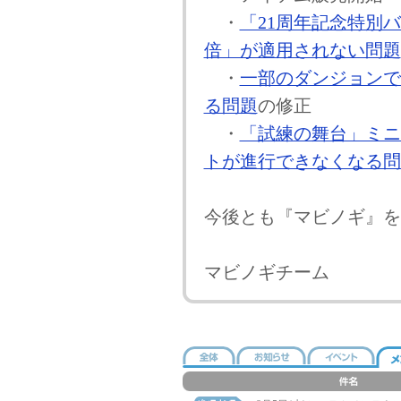
・
「21周年記念特別
倍」が適用されない問題
・
一部のダンジョンで
る問題
の修正
・
「試練の舞台」ミニ
トが進行できなくなる問
今後とも『マビノギ』を
マビノギチーム