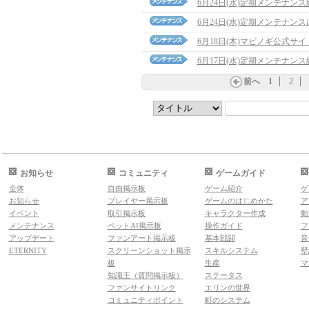
6月24日(水)定期メンテナン
6月24日(水)定期メンテナン
6月18日(木)マビノギ公式サ
6月17日(水)定期メンテナン
前へ
1
2
お知らせ
コミュニティ
ゲームガイド
全体
自由掲示板
ゲーム紹介
ゲ
お知らせ
プレイヤー掲示板
ゲームのはじめかた
ア
イベント
取引掲示板
キャラクター作成
動
メンテナンス
ペットAI掲示板
操作ガイド
フ
アップデート
ファンアート掲示板
基本戦闘
音
ETERNITY
スクリーンショット掲示
スキルシステム
壁
板
生産
マ
知識王（質問掲示板）
ステータス
ファンサイトリンク
エリンの世界
コミュニティポイント
町のシステム