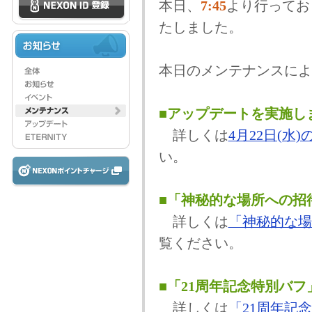
本日、
7:45
より行ってお
たしました。
本日のメンテナンスによ
■アップデートを実施し
詳しくは
4月22日(
い。
■「神秘的な場所への招
詳しくは
「神秘的な場
覧ください。
■「21周年記念特別バ
詳しくは
「21周年記