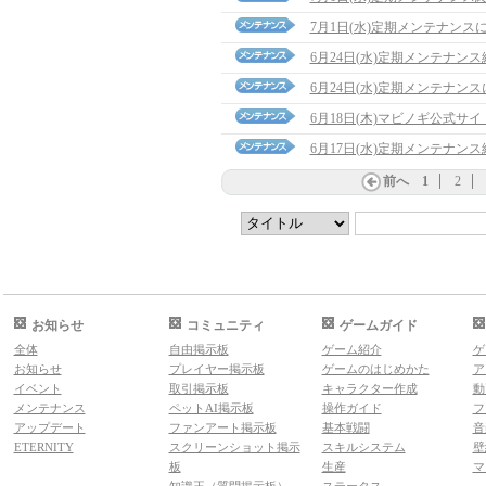
7月1日(水)定期メンテナンス
6月24日(水)定期メンテナン
6月24日(水)定期メンテナン
6月18日(木)マビノギ公式サ
6月17日(水)定期メンテナン
前へ
1
2
お知らせ
コミュニティ
ゲームガイド
全体
自由掲示板
ゲーム紹介
ゲ
お知らせ
プレイヤー掲示板
ゲームのはじめかた
ア
イベント
取引掲示板
キャラクター作成
動
メンテナンス
ペットAI掲示板
操作ガイド
フ
アップデート
ファンアート掲示板
基本戦闘
音
ETERNITY
スクリーンショット掲示
スキルシステム
壁
板
生産
マ