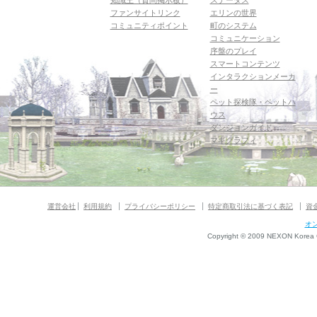
知識王（質問掲示板）
ステータス
ファンサイトリンク
エリンの世界
コミュニティポイント
町のシステム
コミュニケーション
序盤のプレイ
スマートコンテンツ
インタラクションメーカ
ー
ペット探検隊・ペットハ
ウス
ダンジョンガイド
マギグラフィ
運営会社
利用規約
プライバシーポリシー
特定商取引法に基づく表記
資
オ
Copyright © 2009 NEXON Korea Co