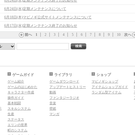
6月24日(水)定期メンテナンス終了のお知らせ
6月24日(水)定期メンテナンスについて
6月18日(木)マビノギ公式サイトメンテナンスについて
6月17日(水)定期メンテナンス終了のお知らせ
前へ
1
2
3
4
5
6
7
8
9
10
次へ
ゲームガイド
ライブラリ
ショップ
ゲーム紹介
ゲームダウンロード
マビノギショップ
ゲームのはじめかた
アップデートヒストリー
アイテムショップガイド
キャラクター作成
動画
ランダム型アイテム
操作ガイド
ファンタジーラジオ
基本戦闘
音楽
示
スキルシステム
壁紙
生産
マンガ
ステータス
エリンの世界
町のシステム