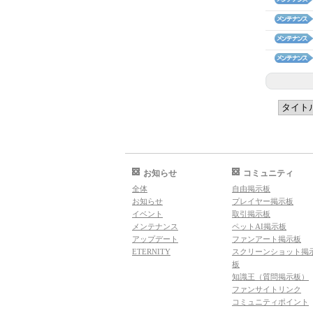
お知らせ
コミュニティ
全体
自由掲示板
お知らせ
プレイヤー掲示板
イベント
取引掲示板
メンテナンス
ペットAI掲示板
アップデート
ファンアート掲示板
ETERNITY
スクリーンショット掲
板
知識王（質問掲示板）
ファンサイトリンク
コミュニティポイント