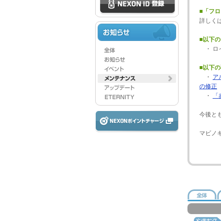
■「フ
詳しく
■以下
・ ロ
■以下
・
ア
の修正
・
「
今後と
マビノ