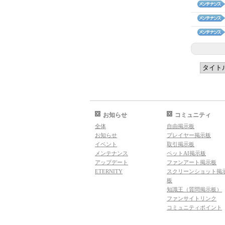
お知らせ
コミュニティ
全体
自由掲示板
お知らせ
プレイヤー掲示板
イベント
取引掲示板
メンテナンス
ペットAI掲示板
アップデート
ファンアート掲示板
ETERNITY
スクリーンショット掲
板
知識王（質問掲示板）
ファンサイトリンク
コミュニティポイント