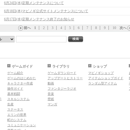
6月24日(水)定期メンテナンスについて
6月18日(木)マビノギ公式サイトメンテナンスについて
6月17日(水)定期メンテナンス終了のお知らせ
前へ
1
2
3
4
5
6
7
8
9
10
次へ
ゲームガイド
ライブラリ
ショップ
ゲーム紹介
ゲームダウンロード
マビノギショップ
ゲームのはじめかた
アップデートヒストリー
アイテムショップガイド
キャラクター作成
動画
ランダム型アイテム
操作ガイド
ファンタジーラジオ
基本戦闘
音楽
示
スキルシステム
壁紙
生産
マンガ
ステータス
エリンの世界
町のシステム
コミュニケーション