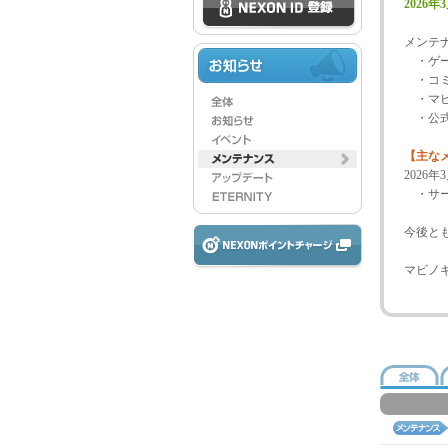
2026年3
メンテ
・ゲー
・コミ
・マビ
・公式
【主な
2026
・サー
今後と
マビノ