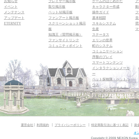
お知らせ
プレイヤー掲示板
ゲームのはじめかた
ア
イベント
取引掲示板
キャラクター作成
動
メンテナンス
ペットAI掲示板
操作ガイド
フ
アップデート
ファンアート掲示板
基本戦闘
音
ETERNITY
スクリーンショット掲示
スキルシステム
壁
板
生産
マ
知識王（質問掲示板）
ステータス
ファンサイトリンク
エリンの世界
コミュニティポイント
町のシステム
コミュニケーション
序盤のプレイ
スマートコンテンツ
インタラクションメーカ
ー
ペット探検隊・ペットハ
ウス
ダンジョンガイド
マギグラフィ
運営会社
利用規約
プライバシーポリシー
特定商取引法に基づく表記
資
オ
Copyright © 2009 NEXON Korea Co