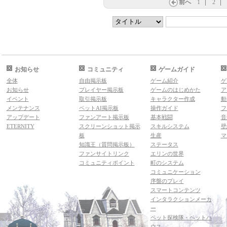
前へ
1
2
お知らせ
コミュニティ
ゲームガイド
全体
自由掲示板
ゲーム紹介
ゲ
お知らせ
プレイヤー掲示板
ゲームのはじめかた
ア
イベント
取引掲示板
キャラクター作成
動
メンテナンス
ペットAI掲示板
操作ガイド
フ
アップデート
ファンアート掲示板
基本戦闘
音
ETERNITY
スクリーンショット掲示
スキルシステム
壁
板
生産
マ
知識王（質問掲示板）
ステータス
ファンサイトリンク
エリンの世界
コミュニティポイント
町のシステム
コミュニケーション
序盤のプレイ
スマートコンテンツ
インタラクションメーカ
ー
ペット探検隊・ペットハ
ウス