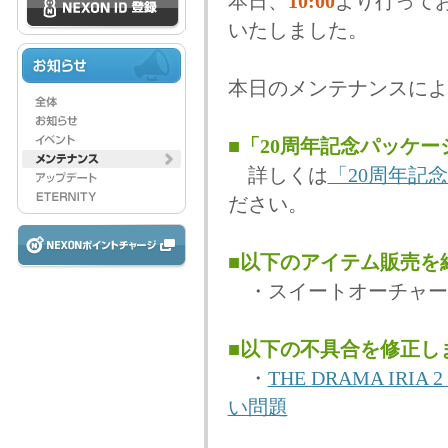
本日、
10:00
より行って
いたしました。
本日のメンテナンスによ
■「20周年記念パッケ
詳しくは
「20周年記
ださい。
■以下のアイテム販売を
・スイートオーチャー
■以下の不具合を修正し
・
THE DRAMA I
い問題